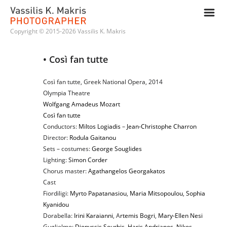
m
Copyright © 2015-2026 Vassilis K. Makris
• Così fan tutte
Così fan tutte, Greek National Opera, 2014
Olympia Theatre
Wolfgang Amadeus Mozart
Così fan tutte
Conductors:
Miltos Logiadis
–
Jean-Christophe Charron
Director:
Rodula Gaitanou
Sets – costumes:
George Souglides
Lighting:
Simon Corder
Chorus master:
Agathangelos Georgakatos
Cast
Fiordiligi:
Myrto Papatanasiou
,
Maria Mitsopoulou
,
Sophia
Kyanidou
Dorabella:
Irini Karaianni
, A
rtemis Bogri
,
Mary-Ellen Nesi
Guglielmo:
Dionyssis Sourbis
,
Haris Andrianos
,
Νikos