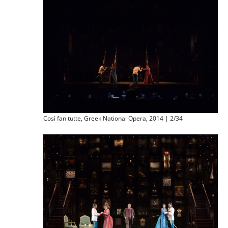
Così fan tutte, Greek National Opera, 2014 | 2/34