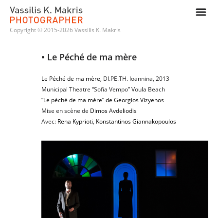
m
Copyright © 2015-2026 Vassilis K. Makris
• Le Péché de ma mère
Le Péché de ma mère,
DI.PE.TH. Ioannina, 2013
Municipal Theatre “Sofia Vempo” Voula Beach
“Le péché de ma mère” de Georgios Vizyenos
Mise en scène de
Dimos Avdeliodis
Avec:
Rena Kyprioti
,
Konstantinos Giannakopoulos