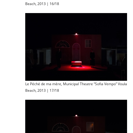
Beach, 2013 | 16/18
Le Péché de ma mère, Municipal Theatre “Sofia Vempo” Voula
Beach, 2013 | 17/18